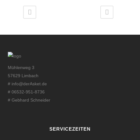
Mühlenweg 3
57629 Limbach
#
info@derAsket.de
# 06532-951-8736
# Gebhard Schneider
SERVICEZEITEN