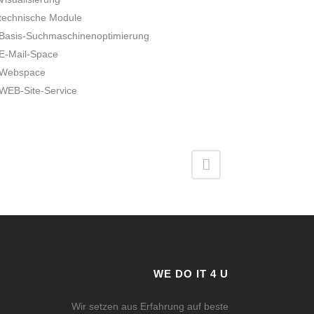
technische Module
Basis-Suchmaschinenoptimierung
E-Mail-Space
Webspace
WEB-Site-Service
WE DO IT 4 U
Wir setzen aus Erfahrung auf beste