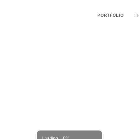
PORTFOLIO
I
Loading... 0%