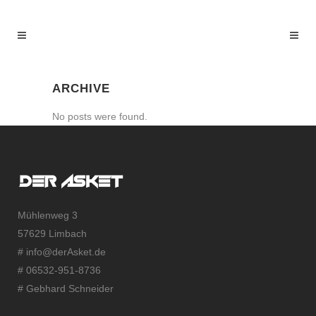
ARCHIVE
No posts were found.
Mühlenweg 3
57629 Limbach
#
info@derAsket.de
# 06532-951-8736
# Gebhard Schneider