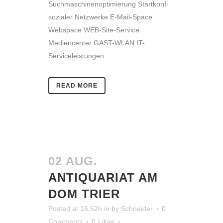
Suchmaschinenoptimierung Startkonfi
sozialer Netzwerke E-Mail-Space
Webspace WEB-Site-Service
Mediencenter GAST-WLAN IT-
Serviceleistungen ...
READ MORE
02 AUG.
ANTIQUARIAT AM
DOM TRIER
Posted at 16:52h
in
by
Schneider
0
Comments
0
Likes