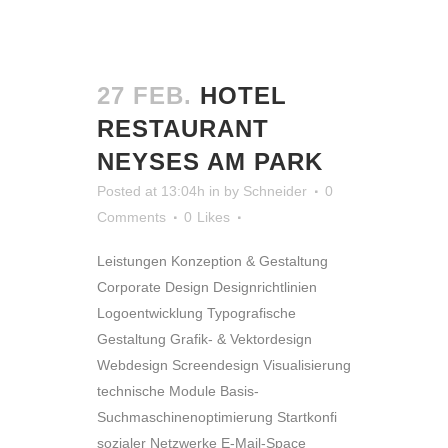
27 FEB.
HOTEL
RESTAURANT
NEYSES AM PARK
Posted at 13:04h
in
by
Schneider
0
Comments
0
Likes
Leistungen Konzeption & Gestaltung
Corporate Design Designrichtlinien
Logoentwicklung Typografische
Gestaltung Grafik- & Vektordesign
Webdesign Screendesign Visualisierung
technische Module Basis-
Suchmaschinenoptimierung Startkonfi
sozialer Netzwerke E-Mail-Space