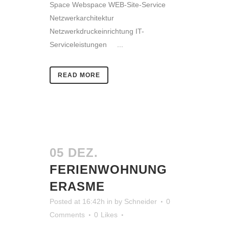
Space Webspace WEB-Site-Service
Netzwerkarchitektur
Netzwerkdruckeinrichtung IT-
Serviceleistungen ...
READ MORE
05 DEZ.
FERIENWOHNUNG
ERASME
Posted at 16:42h
in
by
Schneider
0
Comments
0
Likes