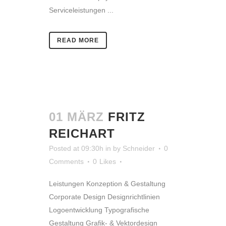
Serviceleistungen ...
READ MORE
01 MÄRZ
FRITZ
REICHART
Posted at 09:30h
in
by
Schneider
0
Comments
0
Likes
Leistungen Konzeption & Gestaltung
Corporate Design Designrichtlinien
Logoentwicklung Typografische
Gestaltung Grafik- & Vektordesign