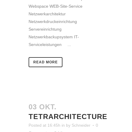
Webspace WEB-Site-Service
Netzwerkarchitektur
Netzwerkdruckeinrichtung
Servereinrichtung
Netzwerkbackupsystem IT-
Serviceleistungen ...
READ MORE
03 OKT.
TETRARCHITECTURE
Posted at 16:45h
in
by
Schneider
0