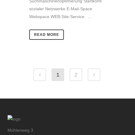
Suchmaschinenoptimierung Startkonfi
sozialer Netzwerke E-Mail-Space
Webspace WEB-Site-Service ...
READ MORE
1
2
Mühlenweg 3